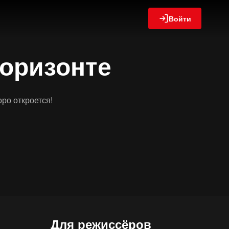
Войти
горизонте
оро откроется!
Для режиссёров